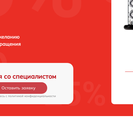
 желанию
бращения
я со специалистом
Оставить заявку
есь c
политикой конфиденциальности