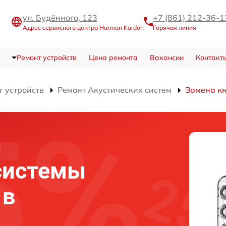
ул. Будённого, 123
+7 (861) 212-36-1
Адрес сервисного центра Harman Kardon
Горячая линия
Ремонт устройств
Цена ремонта
Вакансии
Контакт
г устройств
Ремонт Акустических систем
Замена к
и
системы
 в