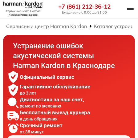
+7 (861) 212-36-12
Сервисный центр Harman
Ежедневно с 9:00 до 21:00
Kardon
в Краснодаре
Сервисный центр Harman Kardon
Каталог устройст
Устранение ошибок
акустической системы
Harman Kardon в Краснодаре
Официальный сервис
Гарантийное обслуживание
до 3 лет
Диагностика за наш счет,
ремонт по желанию
Бесплатный выезд курьера
в день обращения
Срочный ремонт
от 35 минут