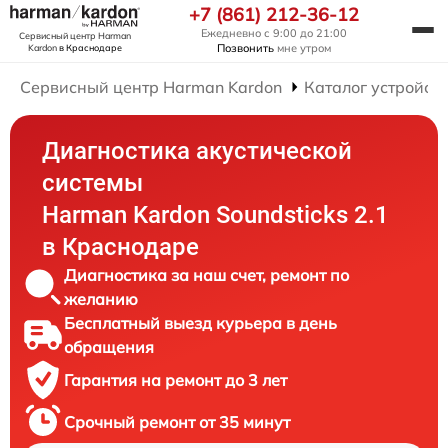
+7 (861) 212-36-12
Ежедневно с 9:00 до 21:00
Сервисный центр Harman
Позвонить
мне утром
Kardon
в Краснодаре
Сервисный центр Harman Kardon
Каталог устройст
Диагностика акустической
системы
Harman Kardon Soundsticks 2.1
в Краснодаре
Диагностика за наш счет, ремонт по
желанию
Бесплатный выезд курьера в день
обращения
Гарантия на ремонт до 3 лет
Срочный ремонт от 35 минут