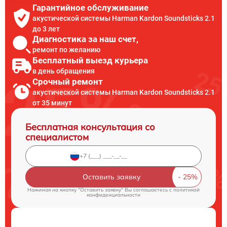
Гарантийное обслуживание
акустической системы Harman Kardon Soundsticks 2.1
до 3 лет
Диагностика за наш счет,
ремонт по желанию
Бесплатный выезд курьера
в день обращения
Срочный ремонт
акустической системы Harman Kardon Soundsticks 2.1
от 35 минут
Бесплатная консультация со
специалистом
Оставить заявку
Нажимая на кнопку "Оставить заявку" Вы соглашаетесь c
политикой
конфиденциальности